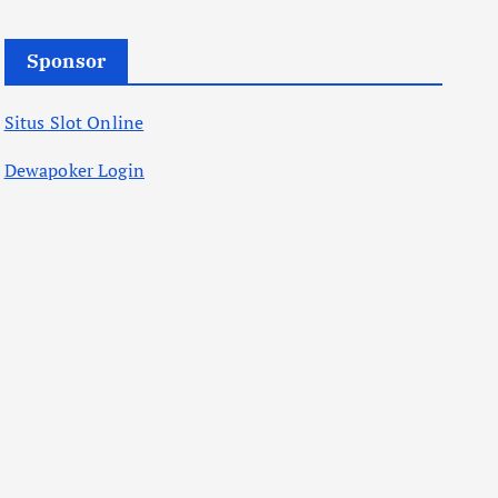
Sponsor
Situs Slot Online
Dewapoker Login