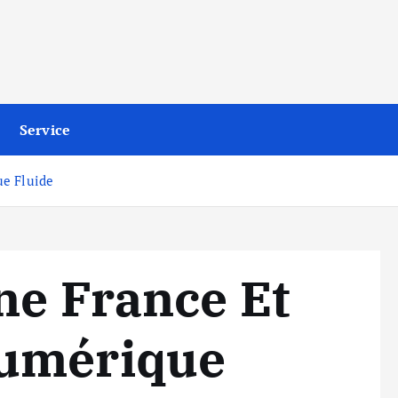
Service
ue Fluide
ne France Et
Numérique