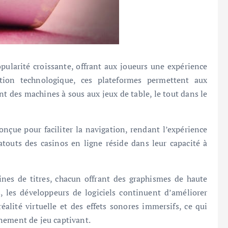
ularité croissante, offrant aux joueurs une expérience
tion technologique, ces plateformes permettent aux
lant des machines à sous aux jeux de table, le tout dans le
 conçue pour faciliter la navigation, rendant l’expérience
atouts des casinos en ligne réside dans leur capacité à
ines de titres, chacun offrant des graphismes de haute
, les développeurs de logiciels continuent d’améliorer
alité virtuelle et des effets sonores immersifs, ce qui
nement de jeu captivant.