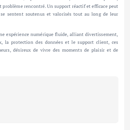
problème rencontré. Un support réactif et efficace peut
s se sentent soutenus et valorisés tout au long de leur
ne expérience numérique fluide, alliant divertissement,
ux, la protection des données et le support client, ces
eurs, désireux de vivre des moments de plaisir et de