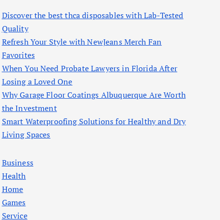
f
Discover the best thca disposables with Lab-Tested
o
Quality
r
Refresh Your Style with NewJeans Merch Fan
:
Favorites
When You Need Probate Lawyers in Florida After
Losing a Loved One
Why Garage Floor Coatings Albuquerque Are Worth
the Investment
Smart Waterproofing Solutions for Healthy and Dry
Living Spaces
Business
Health
Home
Games
Service