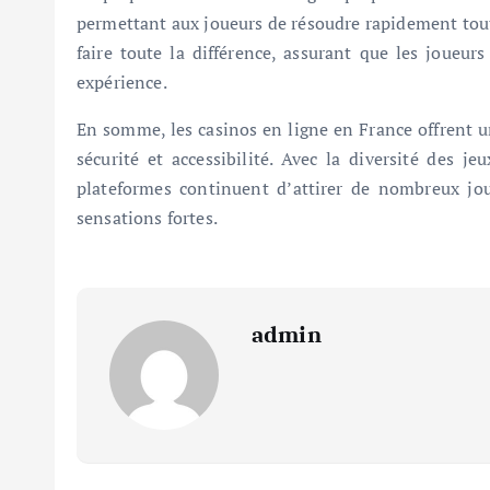
permettant aux joueurs de résoudre rapidement tout 
faire toute la différence, assurant que les joueur
expérience.
En somme, les casinos en ligne en France offrent u
sécurité et accessibilité. Avec la diversité des je
plateformes continuent d’attirer de nombreux jou
sensations fortes.
admin