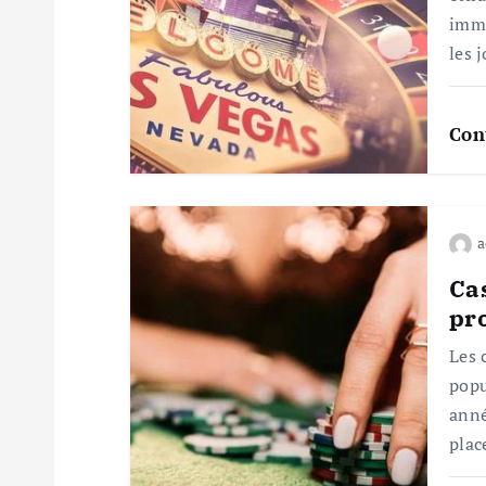
imme
g
les 
a
Con
t
i
o
Cas
pro
n
Les 
popu
anné
plac