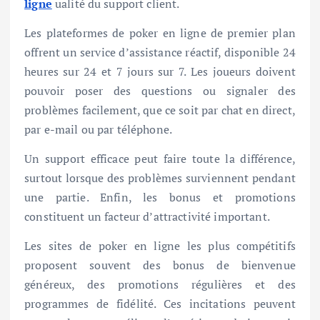
ligne
ualité du support client.
Les plateformes de poker en ligne de premier plan
offrent un service d’assistance réactif, disponible 24
heures sur 24 et 7 jours sur 7. Les joueurs doivent
pouvoir poser des questions ou signaler des
problèmes facilement, que ce soit par chat en direct,
par e-mail ou par téléphone.
Un support efficace peut faire toute la différence,
surtout lorsque des problèmes surviennent pendant
une partie. Enfin, les bonus et promotions
constituent un facteur d’attractivité important.
Les sites de poker en ligne les plus compétitifs
proposent souvent des bonus de bienvenue
généreux, des promotions régulières et des
programmes de fidélité. Ces incitations peuvent