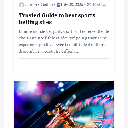
n
admin
Casino
July 28, 2026
40 views
Trusted Guide to best sports
betting sites
Dans le monde des paris sportifs, il est essentiel de
choisir un site fiable et sécurisé pour garantir une
expérience positive. Avec la multitude d’options
disponibles, il peut être difficile…