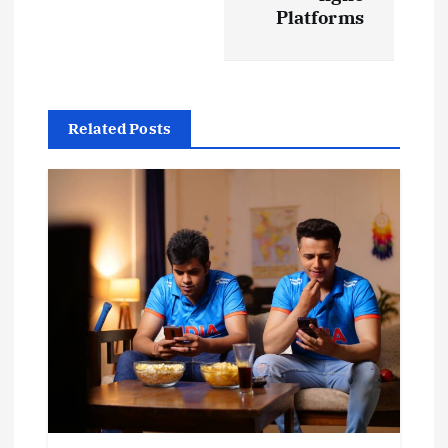
Platforms
n
a
v
Related Posts
i
g
a
t
i
o