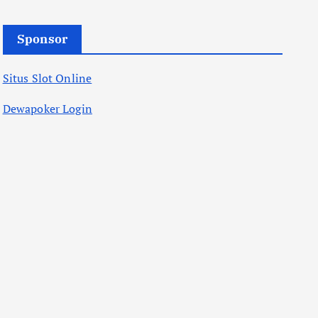
Sponsor
Situs Slot Online
Dewapoker Login