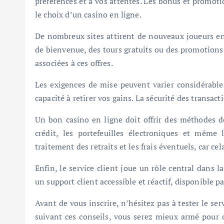
préférences et à vos attentes. Les bonus et promot
le choix d’un casino en ligne.
De nombreux sites attirent de nouveaux joueurs en 
de bienvenue, des tours gratuits ou des promotions ré
associées à ces offres.
Les exigences de mise peuvent varier considérable
capacité à retirer vos gains. La sécurité des transact
Un bon casino en ligne doit offrir des méthodes de
crédit, les portefeuilles électroniques et même 
traitement des retraits et les frais éventuels, car c
Enfin, le service client joue un rôle central dans la
un support client accessible et réactif, disponible p
Avant de vous inscrire, n’hésitez pas à tester le serv
suivant ces conseils, vous serez mieux armé pour c