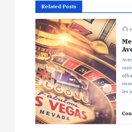
t
Related Posts
n
a
Me
Av
v
Avec
casi
i
offr
imme
g
les 
a
Con
t