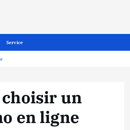
Service
ne
 choisir un
no en ligne