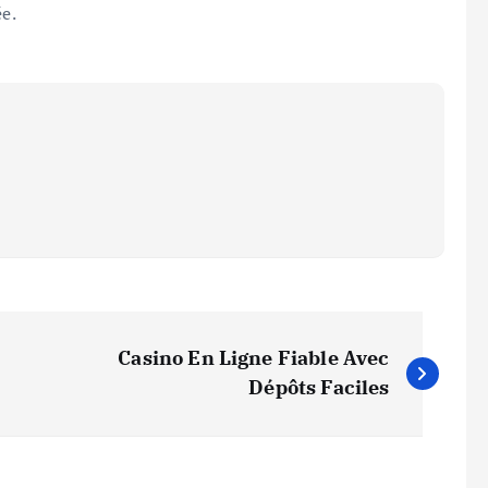
ée.
Casino En Ligne Fiable Avec
Dépôts Faciles