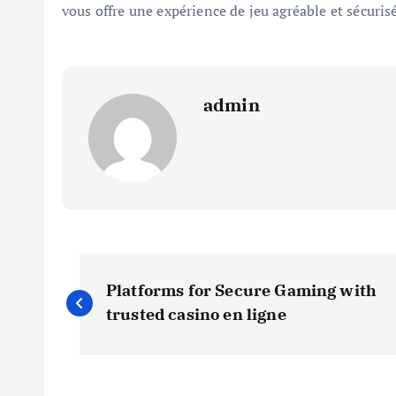
vous offre une expérience de jeu agréable et sécuris
admin
P
Platforms for Secure Gaming with
o
trusted casino en ligne
s