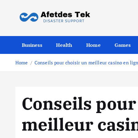
S
k
i
p
Disaster Support
t
Business
Health
Home
Games
o
c
o
Home
Conseils pour choisir un meilleur casino en lig
n
t
e
n
Conseils pour
t
meilleur casi