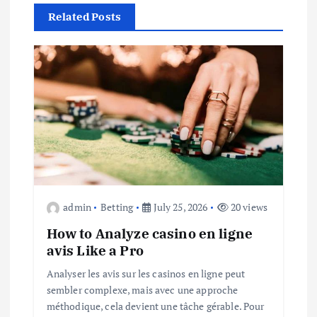
Related Posts
a
v
i
g
a
t
admin
Betting
July 25, 2026
20 views
i
How to Analyze casino en ligne
avis Like a Pro
o
Analyser les avis sur les casinos en ligne peut
sembler complexe, mais avec une approche
n
méthodique, cela devient une tâche gérable. Pour