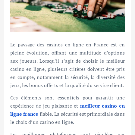
Le paysage des casinos en ligne en France est en
pleine évolution, offrant une multitude d’options
aux joueurs. Lorsqu’il s’agit de choisir le meilleur
casino en ligne, plusieurs critères doivent être pris
en compte, notamment la sécurité, la diversité des
jeux, les bonus offerts et la qualité du service client.
Ces éléments sont essentiels pour garantir une
expérience de jeu plaisante et
meilleur casino en
ligne france
fiable. La sécurité est primordiale dans
le choix d’un casino en ligne.
Les meilleures plateformes sont régulées par