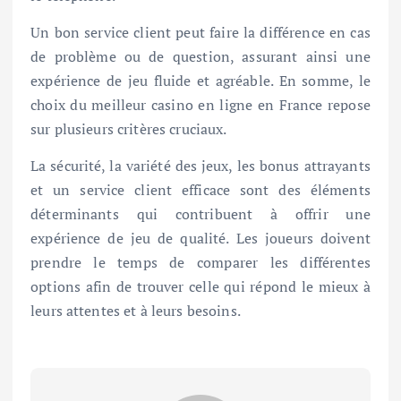
Un bon service client peut faire la différence en cas
de problème ou de question, assurant ainsi une
expérience de jeu fluide et agréable. En somme, le
choix du meilleur casino en ligne en France repose
sur plusieurs critères cruciaux.
La sécurité, la variété des jeux, les bonus attrayants
et un service client efficace sont des éléments
déterminants qui contribuent à offrir une
expérience de jeu de qualité. Les joueurs doivent
prendre le temps de comparer les différentes
options afin de trouver celle qui répond le mieux à
leurs attentes et à leurs besoins.