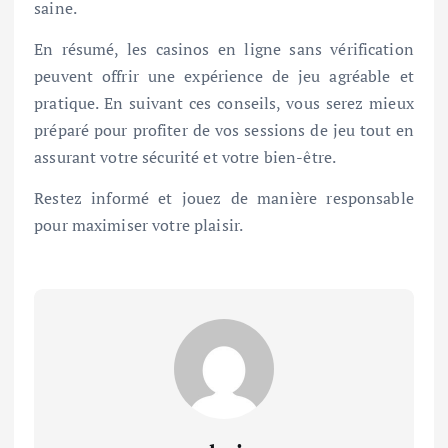
saine.
En résumé, les casinos en ligne sans vérification
peuvent offrir une expérience de jeu agréable et
pratique. En suivant ces conseils, vous serez mieux
préparé pour profiter de vos sessions de jeu tout en
assurant votre sécurité et votre bien-être.
Restez informé et jouez de manière responsable
pour maximiser votre plaisir.