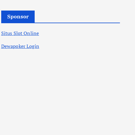
Sponsor
Situs Slot Online
Dewapoker Login