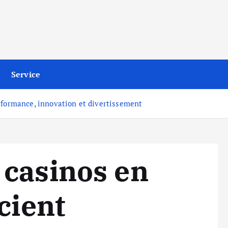
Service
rformance, innovation et divertissement
 casinos en
cient