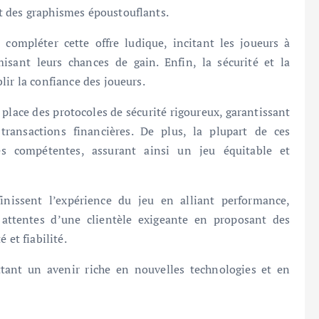
t des graphismes époustouflants.
compléter cette offre ludique, incitant les joueurs à
sant leurs chances de gain. Enfin, la sécurité et la
lir la confiance des joueurs.
place des protocoles de sécurité rigoureux, garantissant
ransactions financières. De plus, la plupart de ces
és compétentes, assurant ainsi un jeu équitable et
nissent l’expérience du jeu en alliant performance,
 attentes d’une clientèle exigeante en proposant des
 et fiabilité.
tant un avenir riche en nouvelles technologies et en