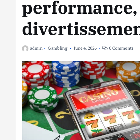
performance, 
divertisseme
admin
Gambling
June 4, 2026
0 Comments