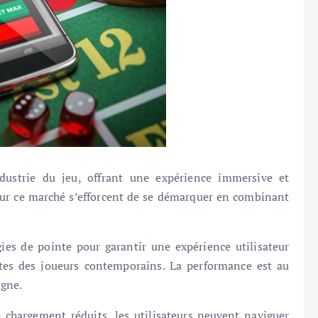
ndustrie du jeu, offrant une expérience immersive et
 sur ce marché s’efforcent de se démarquer en combinant
es de pointe pour garantir une expérience utilisateur
ntes des joueurs contemporains. La performance est au
igne.
 chargement réduits, les utilisateurs peuvent naviguer