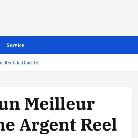
Service
nt Reel de Qualité
’un Meilleur
ne Argent Reel