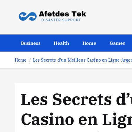
S
k
i
p
Disaster Support
t
Business
Health
Home
Games
o
c
o
Home
Les Secrets d’un Meilleur Casino en Ligne Arge
n
t
e
n
Les Secrets d
t
Casino en Lig