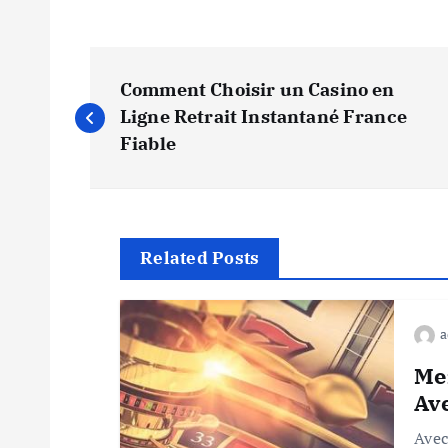
P
Comment Choisir un Casino en
o
Ligne Retrait Instantané France
Fiable
s
t
Related Posts
n
a
Me
v
Av
Avec