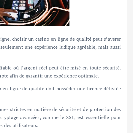
igne, choisir un casino en ligne de qualité peut s’avérer
n seulement une expérience ludique agréable, mais aussi
iable où l’argent réel peut être misé en toute sécurité.
ompte afin de garantir une expérience optimale.
o en ligne de qualité doit posséder une licence délivrée
rmes strictes en matière de sécurité et de protection des
 cryptage avancées, comme le SSL, est essentielle pour
s des utilisateurs.