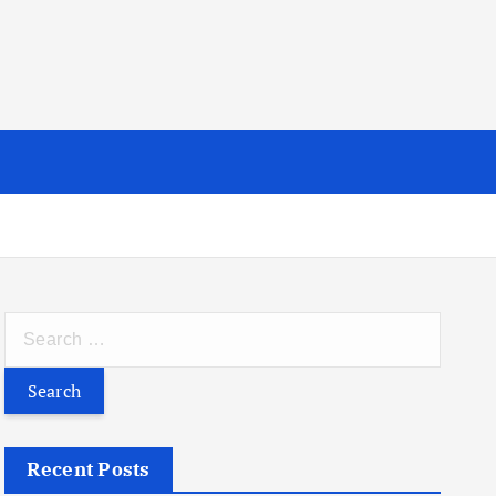
S
e
a
r
c
Recent Posts
h