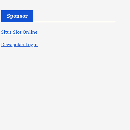
Sponsor
Situs Slot Online
Dewapoker Login