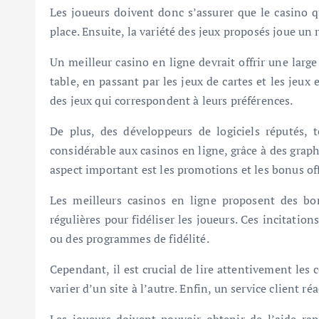
Les joueurs doivent donc s’assurer que le casino q
place. Ensuite, la variété des jeux proposés joue un r
Un meilleur casino en ligne devrait offrir une larg
table, en passant par les jeux de cartes et les jeux
des jeux qui correspondent à leurs préférences.
De plus, des développeurs de logiciels réputés,
considérable aux casinos en ligne, grâce à des graph
aspect important est les promotions et les bonus off
Les meilleurs casinos en ligne proposent des bon
régulières pour fidéliser les joueurs. Ces incitatio
ou des programmes de fidélité.
Cependant, il est crucial de lire attentivement les
varier d’un site à l’autre. Enfin, un service client ré