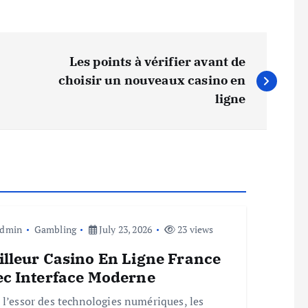
Les points à vérifier avant de
choisir un nouveaux casino en
ligne
admin
Gambling
July 23, 2026
23 views
illeur Casino En Ligne France
ec Interface Moderne
 l’essor des technologies numériques, les