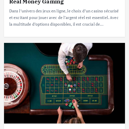
Real Money Gaming
Dans l’univers des jeux en ligne, le choix d’un casino sécurisé
et excitant pour jouer avec de l’argent réel est essentiel. Avec
la multitude d’options disponibles, il est crucial de…