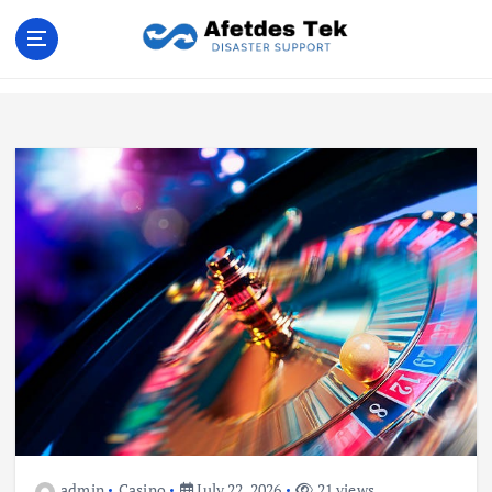
S
k
i
Disaster Support
p
t
o
c
o
n
t
e
n
t
admin
Casino
July 22, 2026
21 views