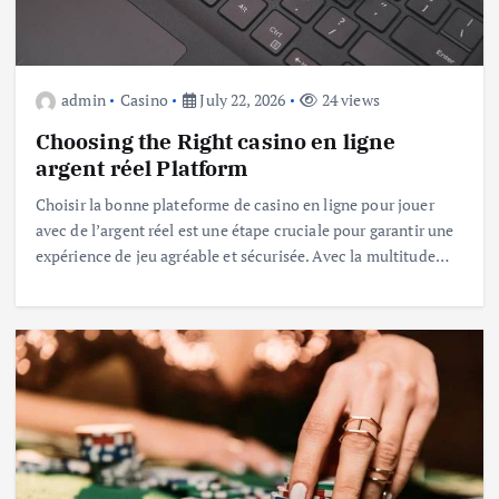
admin
Casino
July 22, 2026
24 views
Choosing the Right casino en ligne
argent réel Platform
Choisir la bonne plateforme de casino en ligne pour jouer
avec de l’argent réel est une étape cruciale pour garantir une
expérience de jeu agréable et sécurisée. Avec la multitude…