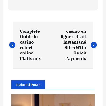
P
Complete
casino en
o
Guide to
ligne retrait
casino
instantané
s
esteri
Sites With
online
Quick
t
Platforms
Payments
n
a
Related Posts
v