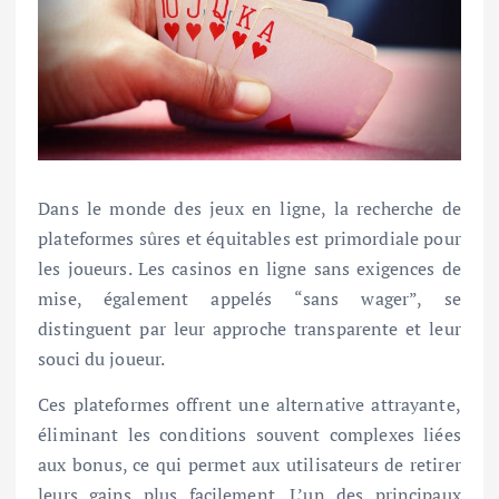
Dans le monde des jeux en ligne, la recherche de
plateformes sûres et équitables est primordiale pour
les joueurs. Les casinos en ligne sans exigences de
mise, également appelés “sans wager”, se
distinguent par leur approche transparente et leur
souci du joueur.
Ces plateformes offrent une alternative attrayante,
éliminant les conditions souvent complexes liées
aux bonus, ce qui permet aux utilisateurs de retirer
leurs gains plus facilement. L’un des principaux