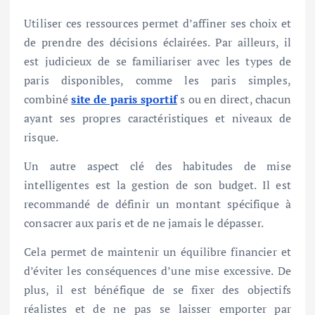
Utiliser ces ressources permet d’affiner ses choix et
de prendre des décisions éclairées. Par ailleurs, il
est judicieux de se familiariser avec les types de
paris disponibles, comme les paris simples,
combiné
site de paris sportif
s ou en direct, chacun
ayant ses propres caractéristiques et niveaux de
risque.
Un autre aspect clé des habitudes de mise
intelligentes est la gestion de son budget. Il est
recommandé de définir un montant spécifique à
consacrer aux paris et de ne jamais le dépasser.
Cela permet de maintenir un équilibre financier et
d’éviter les conséquences d’une mise excessive. De
plus, il est bénéfique de se fixer des objectifs
réalistes et de ne pas se laisser emporter par