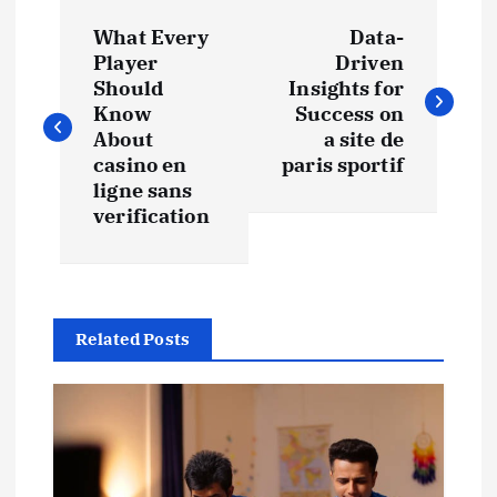
P
What Every
Data-
o
Player
Driven
Should
Insights for
s
Know
Success on
About
a site de
t
casino en
paris sportif
ligne sans
verification
n
a
v
Related Posts
i
g