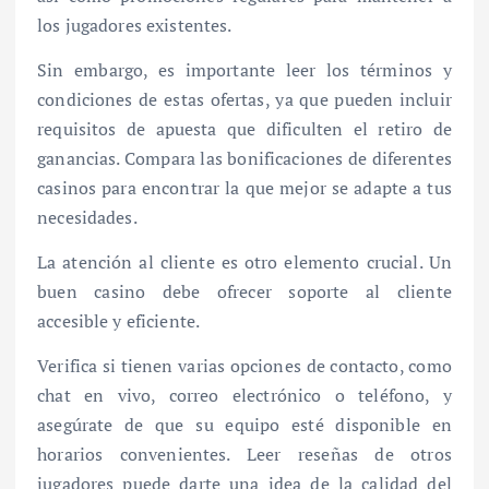
los jugadores existentes.
Sin embargo, es importante leer los términos y
condiciones de estas ofertas, ya que pueden incluir
requisitos de apuesta que dificulten el retiro de
ganancias. Compara las bonificaciones de diferentes
casinos para encontrar la que mejor se adapte a tus
necesidades.
La atención al cliente es otro elemento crucial. Un
buen casino debe ofrecer soporte al cliente
accesible y eficiente.
Verifica si tienen varias opciones de contacto, como
chat en vivo, correo electrónico o teléfono, y
asegúrate de que su equipo esté disponible en
horarios convenientes. Leer reseñas de otros
jugadores puede darte una idea de la calidad del