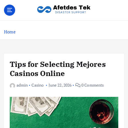
S
k
i
Disaster Support
p
t
Home
o
c
o
n
Tips for Selecting Mejores
t
e
Casinos Online
n
t
admin
Casino
June 22, 2026
0 Comments