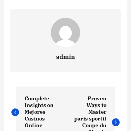
admin
P
Complete
Proven
o
Insights on
Ways to
Mejores
Master
s
Casinos
paris sportif
Online
Coupe du