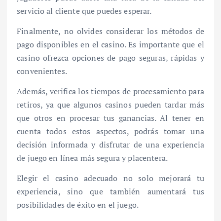
servicio al cliente que puedes esperar.
Finalmente, no olvides considerar los métodos de
pago disponibles en el casino. Es importante que el
casino ofrezca opciones de pago seguras, rápidas y
convenientes.
Además, verifica los tiempos de procesamiento para
retiros, ya que algunos casinos pueden tardar más
que otros en procesar tus ganancias. Al tener en
cuenta todos estos aspectos, podrás tomar una
decisión informada y disfrutar de una experiencia
de juego en línea más segura y placentera.
Elegir el casino adecuado no solo mejorará tu
experiencia, sino que también aumentará tus
posibilidades de éxito en el juego.