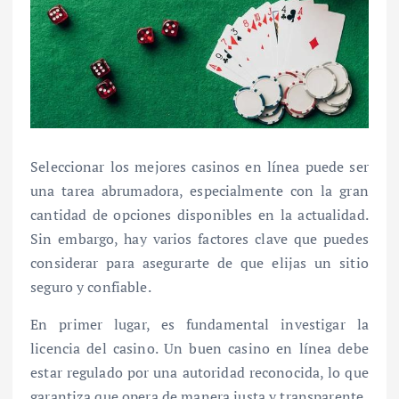
Seleccionar los mejores casinos en línea puede ser
una tarea abrumadora, especialmente con la gran
cantidad de opciones disponibles en la actualidad.
Sin embargo, hay varios factores clave que puedes
considerar para asegurarte de que elijas un sitio
seguro y confiable.
En primer lugar, es fundamental investigar la
licencia del casino. Un buen casino en línea debe
estar regulado por una autoridad reconocida, lo que
garantiza que opera de manera justa y transparente.