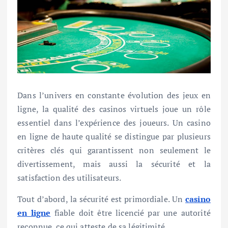
Dans l’univers en constante évolution des jeux en
ligne, la qualité des casinos virtuels joue un rôle
essentiel dans l’expérience des joueurs. Un casino
en ligne de haute qualité se distingue par plusieurs
critères clés qui garantissent non seulement le
divertissement, mais aussi la sécurité et la
satisfaction des utilisateurs.
Tout d’abord, la sécurité est primordiale. Un
casino
en ligne
fiable doit être licencié par une autorité
reconnue, ce qui atteste de sa légitimité.