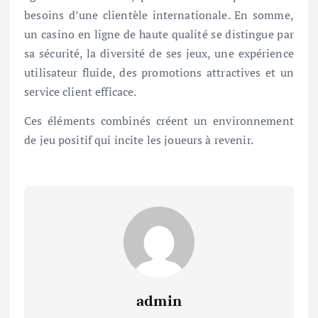
besoins d’une clientèle internationale. En somme,
un casino en ligne de haute qualité se distingue par
sa sécurité, la diversité de ses jeux, une expérience
utilisateur fluide, des promotions attractives et un
service client efficace.
Ces éléments combinés créent un environnement
de jeu positif qui incite les joueurs à revenir.
admin