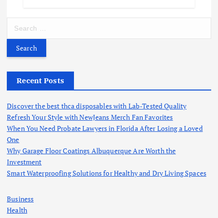
S
e
a
r
c
h
Recent Posts
f
o
Discover the best thca disposables with Lab-Tested Quality
r
Refresh Your Style with NewJeans Merch Fan Favorites
:
When You Need Probate Lawyers in Florida After Losing a Loved
One
Why Garage Floor Coatings Albuquerque Are Worth the
Investment
Smart Waterproofing Solutions for Healthy and Dry Living Spaces
Business
Health