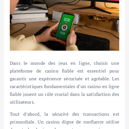
Dans le monde des jeux en ligne, choisir une
plateforme de casino fiable est essentiel pour
garantir une expérience sécurisée et agréable. Les
caractéristiques fondamentales d’un casino en ligne
fiable jouent un rôle crucial dans la satisfaction des
utilisateurs.
Tout d’abord, la sécurité des transactions est
primordiale. Un casino digne de confiance utilise