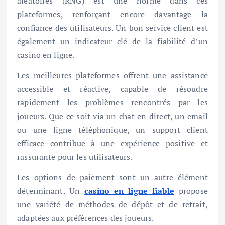
aléatoires (RNG) est une norme dans ces
plateformes, renforçant encore davantage la
confiance des utilisateurs. Un bon service client est
également un indicateur clé de la fiabilité d’un
casino en ligne.
Les meilleures plateformes offrent une assistance
accessible et réactive, capable de résoudre
rapidement les problèmes rencontrés par les
joueurs. Que ce soit via un chat en direct, un email
ou une ligne téléphonique, un support client
efficace contribue à une expérience positive et
rassurante pour les utilisateurs.
Les options de paiement sont un autre élément
déterminant. Un
casino en ligne fiable
propose
une variété de méthodes de dépôt et de retrait,
adaptées aux préférences des joueurs.