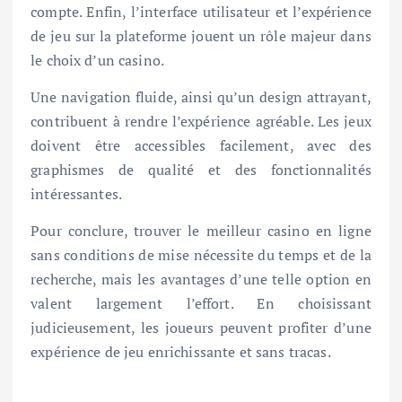
compte. Enfin, l’interface utilisateur et l’expérience
de jeu sur la plateforme jouent un rôle majeur dans
le choix d’un casino.
Une navigation fluide, ainsi qu’un design attrayant,
contribuent à rendre l’expérience agréable. Les jeux
doivent être accessibles facilement, avec des
graphismes de qualité et des fonctionnalités
intéressantes.
Pour conclure, trouver le meilleur casino en ligne
sans conditions de mise nécessite du temps et de la
recherche, mais les avantages d’une telle option en
valent largement l’effort. En choisissant
judicieusement, les joueurs peuvent profiter d’une
expérience de jeu enrichissante et sans tracas.