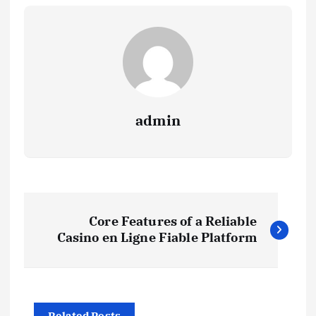
admin
P
Core Features of a Reliable
o
Casino en Ligne Fiable Platform
s
t
Related Posts